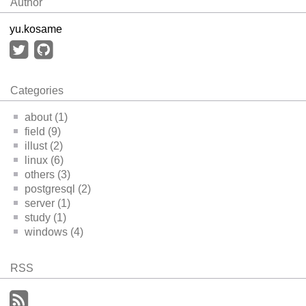
Author
yu.kosame
Categories
about (1)
field (9)
illust (2)
linux (6)
others (3)
postgresql (2)
server (1)
study (1)
windows (4)
RSS