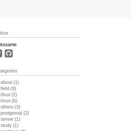
thor
.kosame
tegories
about (1)
field (9)
illust (2)
linux (6)
others (3)
postgresql (2)
server (1)
study (1)