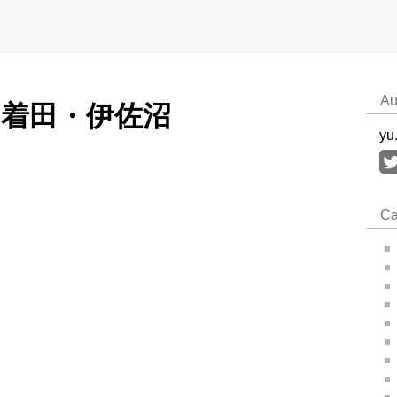
Au
巾着田・伊佐沼
yu
Ca